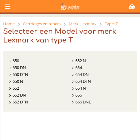
Home
Cartridges en toners
Merk: Lexmark
Type: T
Selecteer een Model voor merk
Lexmark van type T
650
652 N
650 DN
654
650 DTN
654 DN
650 N
654 DTN
652
654 N
652 DN
656
652 DTN
656 DNE