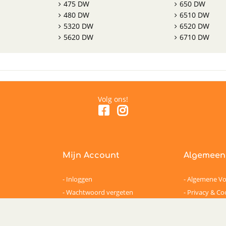
475 DW
650 DW
480 DW
6510 DW
5320 DW
6520 DW
5620 DW
6710 DW
Volg ons!
Mijn Account
Algemeen
Inloggen
Algemene V
Wachtwoord vergeten
Privacy & Co
Disclaimer