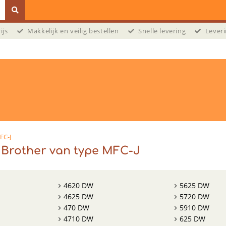
prijs
Makkelijk en veilig bestellen
Snelle levering
Leveri
FC-J
 Brother van type MFC-J
4620 DW
5625 DW
4625 DW
5720 DW
470 DW
5910 DW
4710 DW
625 DW