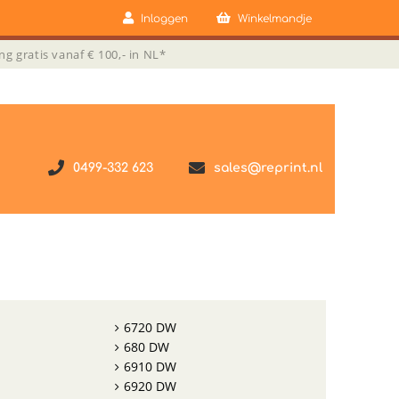
Inloggen
Winkelmandje
ng gratis vanaf € 100,- in NL*
0499-332 623
sales@reprint.nl
6720 DW
680 DW
6910 DW
6920 DW