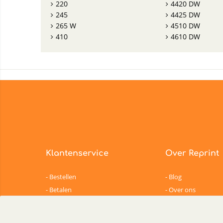
220
4420 DW
245
4425 DW
265 W
4510 DW
410
4610 DW
Klantenservice
Over Reprint
Bestellen
Blog
Betalen
Over ons
Garantie
Contactgegevens
Levering
Become a supplier