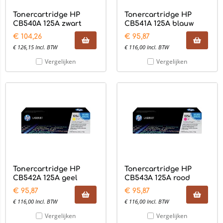
Tonercartridge HP
Tonercartridge HP
CB540A 125A zwart
CB541A 125A blauw
€
104,26
€
95,87
€
126,15
Incl. BTW
€
116,00
Incl. BTW
Vergelijken
Vergelijken
Tonercartridge HP
Tonercartridge HP
CB542A 125A geel
CB543A 125A rood
€
95,87
€
95,87
€
116,00
Incl. BTW
€
116,00
Incl. BTW
Vergelijken
Vergelijken