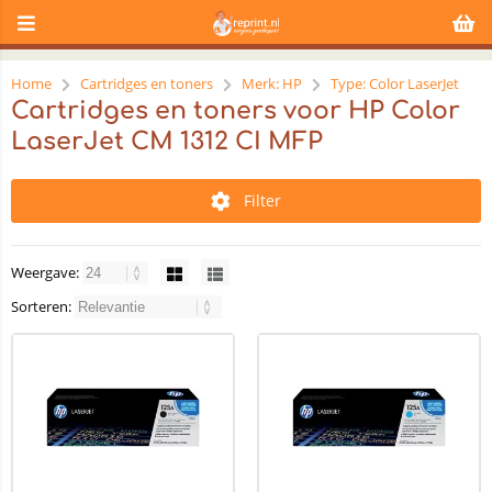
Home
Cartridges en toners
Merk: HP
Type: Color LaserJet
Cartridges en toners voor HP Color
LaserJet CM 1312 CI MFP
Filter
Weergave:
Sorteren: