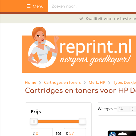
Menu
Kwaliteit voor de beste 
Home
Cartridges en toners
Merk: HP
Type: DeskJe
Cartridges en toners voor HP D
Weergave:
Prijs
tot
€
€