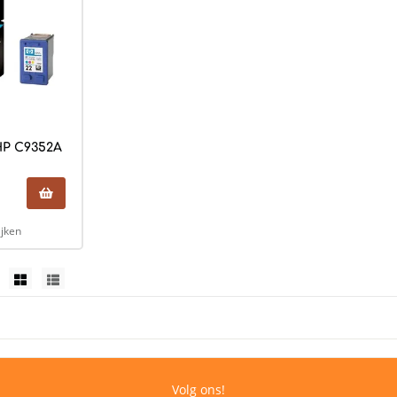
HP C9352A
ijken
Volg ons!