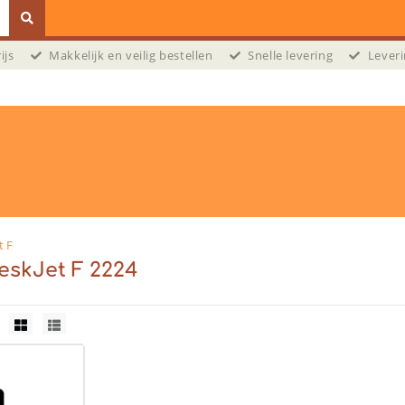
prijs
Makkelijk en veilig bestellen
Snelle levering
Leveri
t F
eskJet F 2224