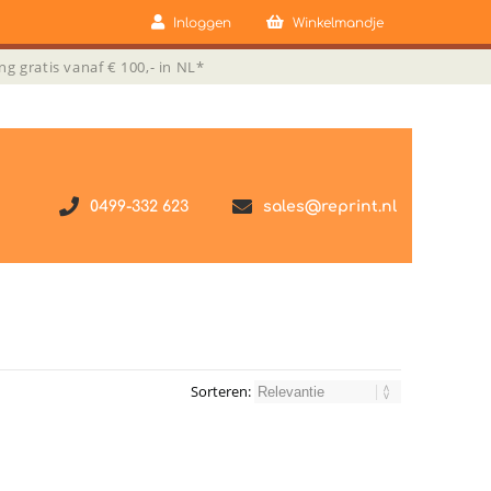
Inloggen
Winkelmandje
ng gratis vanaf € 100,- in NL*
0499-332 623
sales@reprint.nl
Sorteren: