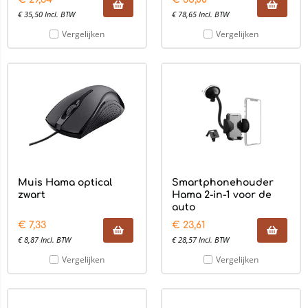
€
35,50
Incl. BTW
€
78,65
Incl. BTW
Vergelijken
Vergelijken
Muis Hama optical
Smartphonehouder
zwart
Hama 2-in-1 voor de
auto
€
7,33
€
23,61
€
8,87
Incl. BTW
€
28,57
Incl. BTW
Vergelijken
Vergelijken