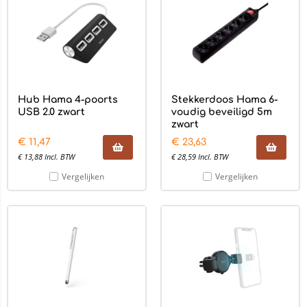
Hub Hama 4-poorts
Stekkerdoos Hama 6-
USB 2.0 zwart
voudig beveiligd 5m
zwart
€
11,47
€
23,63
€
13,88
Incl. BTW
€
28,59
Incl. BTW
Vergelijken
Vergelijken