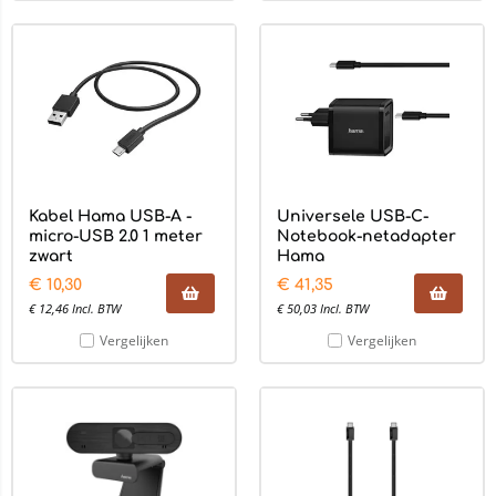
Kabel Hama USB-A -
Universele USB-C-
micro-USB 2.0 1 meter
Notebook-netadapter
zwart
Hama
€
10,30
€
41,35
€
12,46
Incl. BTW
€
50,03
Incl. BTW
Vergelijken
Vergelijken