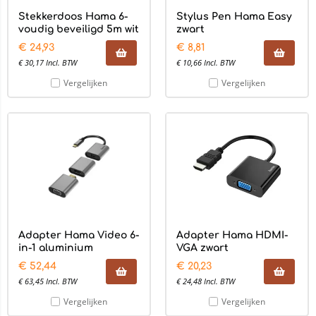
Stekkerdoos Hama 6-
Stylus Pen Hama Easy
voudig beveiligd 5m wit
zwart
€
24,93
€
8,81
€
30,17
Incl. BTW
€
10,66
Incl. BTW
Vergelijken
Vergelijken
Adapter Hama Video 6-
Adapter Hama HDMI-
in-1 aluminium
VGA zwart
€
52,44
€
20,23
€
63,45
Incl. BTW
€
24,48
Incl. BTW
Vergelijken
Vergelijken