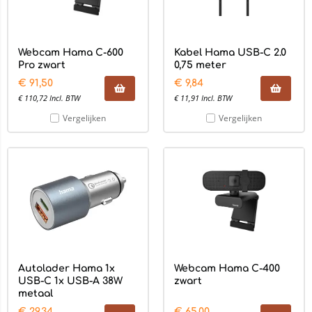
Webcam Hama C-600
Kabel Hama USB-C 2.0
Pro zwart
0,75 meter
€
91,50
€
9,84
€
110,72
Incl. BTW
€
11,91
Incl. BTW
Vergelijken
Vergelijken
Autolader Hama 1x
Webcam Hama C-400
USB-C 1x USB-A 38W
zwart
metaal
€
29,34
€
65,00