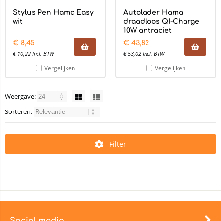
Stylus Pen Hama Easy
Autolader Hama
wit
draadloos QI-Charge
10W antraciet
€
8,45
€
43,82
€
10,22
Incl. BTW
€
53,02
Incl. BTW
Vergelijken
Vergelijken
Weergave:
Sorteren:
Filter
Social media