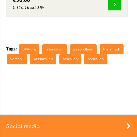
€
116,16
Incl. BTW
Tags:
BPA-vrij
phenol-vrij
gezondheid
thermisch
verschil
kassarollen
pinrollen
bonrollen
Social media