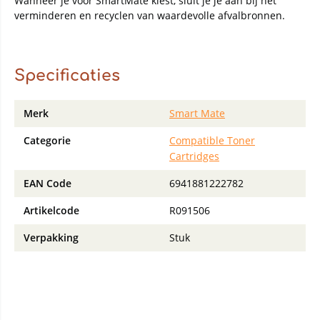
Wanneer je voor SmartMate kiest, sluit je je aan bij het
verminderen en recyclen van waardevolle afvalbronnen.
Specificaties
Merk
Smart Mate
Categorie
Compatible Toner
Cartridges
EAN Code
6941881222782
Artikelcode
R091506
Verpakking
Stuk