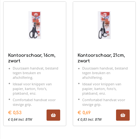
Kantoorschaar, 16cm,
Kantoorschaar, 21cm,
zwart
zwart
Duurzaam handvat, bestand
Duurzaam handvat, bestand
tegen breuken en
tegen breuken en
afschilfering.
afschilfering.
Ideaal voor knippen van
Ideaal voor knippen van
papier, karton, foto's,
papier, karton, foto's,
plakband, enz.
plakband, enz.
Comfortabel handvat voor
Comfortabel handvat voor
stevige grip.
stevige grip.
€
0,53
€
0,69
€
0,64
Incl. BTW
€
0,83
Incl. BTW