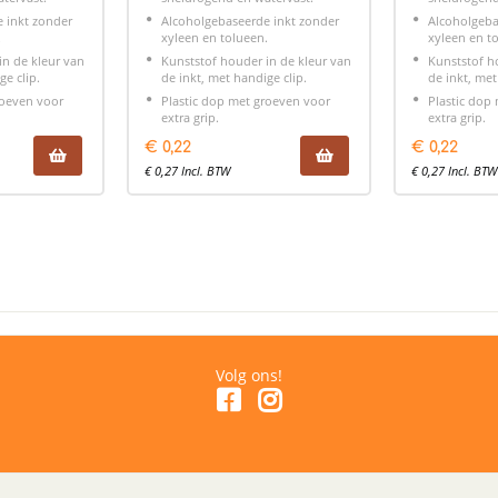
 inkt zonder
Alcoholgebaseerde inkt zonder
Alcoholgeba
.
xyleen en tolueen.
xyleen en t
in de kleur van
Kunststof houder in de kleur van
Kunststof h
ge clip.
de inkt, met handige clip.
de inkt, met
roeven voor
Plastic dop met groeven voor
Plastic dop
extra grip.
extra grip.
€
0,22
€
0,22
€
0,27
Incl. BTW
€
0,27
Incl. BTW
Volg ons!