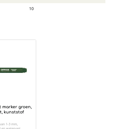
10
 marker groen,
, kunststof
 van 1-3 mm,
 en watervast.