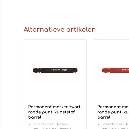
Alternatieve artikelen
Permanent marker zwart,
Permanent mar
ronde punt, kunststof
ronde punt, ku
barrel
barrel
Schrijfdikte van 1-3 mm,
Schrijfdikte van 1
sneldrogend en watervast.
sneldrogend en wa