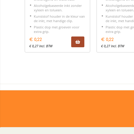
Alcoholgebaseerde inkt zonder
Alcoholgebaseerde
xyleen en tolueen.
xyleen en tolueen
Kunststof houder in de kleur van
Kunststof houder 
de inkt, met handige clip.
de inkt, met handi
Plastic dop met groeven voor
Plastic dop met g
extra grip.
extra grip.
€
0,22
€
0,22
€
0,27
Incl. BTW
€
0,27
Incl. BTW