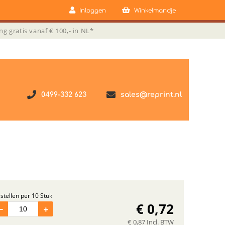
Inloggen
Winkelmandje
ng gratis vanaf € 100,- in NL*
0499-332 623
sales@reprint.nl
stellen per 10 Stuk
€
0,72
€
0,87
Incl. BTW