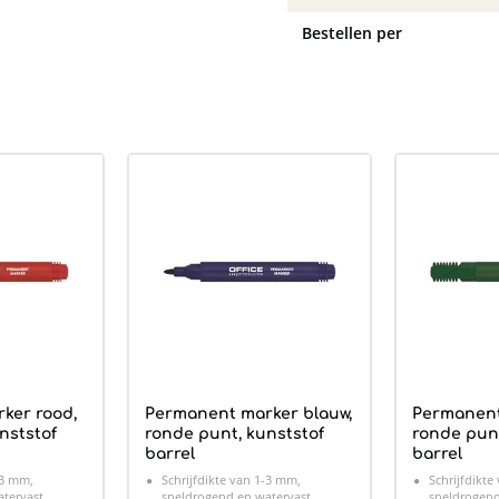
Bestellen per
ker rood,
Permanent marker blauw,
Permanent
nststof
ronde punt, kunststof
ronde punt
barrel
barrel
-3 mm,
Schrijfdikte van 1-3 mm,
Schrijfdikte
tervast.
sneldrogend en watervast.
sneldrogend