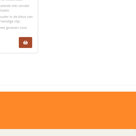
seerde inkt zonder
olueen.
ouder in de kleur van
 handige clip.
 met groeven voor