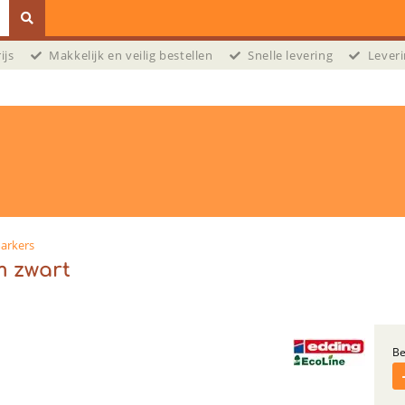
prijs
Makkelijk en veilig bestellen
Snelle levering
Leveri
arkers
m zwart
Be