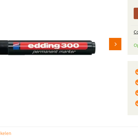
C
O
ikelen