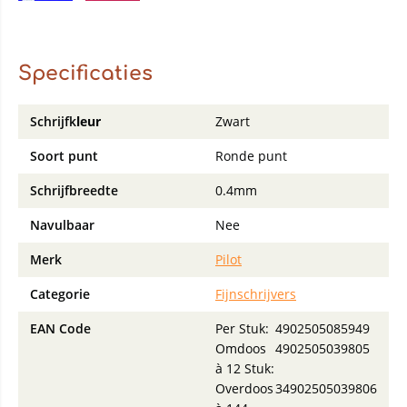
Specificaties
Schrijfk
leur
Zwart
Soort punt
Ronde punt
Schrijfbreedte
0.4mm
Navulbaar
Nee
Merk
Pilot
Categorie
Fijnschrijvers
EAN Code
Per Stuk:
4902505085949
Omdoos
4902505039805
à 12 Stuk:
Overdoos
34902505039806