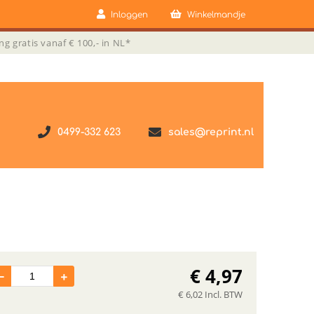
Inloggen
Winkelmandje
ng gratis vanaf € 100,- in NL*
0499-332 623
sales@reprint.nl
€
4,97
€
6,02
Incl. BTW