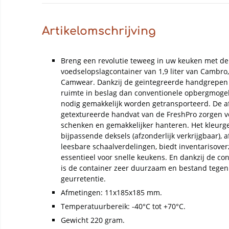
Artikelomschrijving
Breng een revolutie teweeg in uw keuken met d
voedselopslagcontainer van 1,9 liter van Cambr
Camwear. Dankzij de geïntegreerde handgrepen
ruimte in beslag dan conventionele opbergmogel
nodig gemakkelijk worden getransporteerd. De 
getextureerde handvat van de FreshPro zorgen voo
schenken en gemakkelijker hanteren. Het kleur
bijpassende deksels (afzonderlijk verkrijgbaar), 
leesbare schaalverdelingen, biedt inventarisove
essentieel voor snelle keukens. En dankzij de co
is de container zeer duurzaam en bestand tegen
geurretentie.
Afmetingen: 11x185x185 mm.
Temperatuurbereik: -40°C tot +70°C.
Gewicht 220 gram.