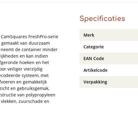
Specificaties
Merk
e CamSquares FreshPro-serie
o, gemaakt van duurzaam
Categorie
 neemt de container minder
ijkheden en kan indien
EAN Code
afgeronde hoeken en het
r veiliger vierzijdig
Artikelcode
gecodeerde systeem, met
afvoeren en gemakkelijk
Verpakking
rzicht en gebruiksgemak,
nstructie van polypropyleen
 vlekken, zuurschade en