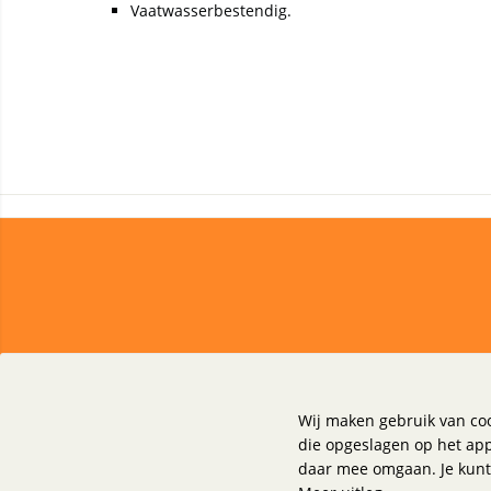
Vaatwasserbestendig.
Klantenservice
Over Reprint
Wij maken gebruik van coo
Bestellen
Blog
die opgeslagen op het ap
Betalen
Over ons
daar mee omgaan. Je kunt 
Garantie
Contactgegevens