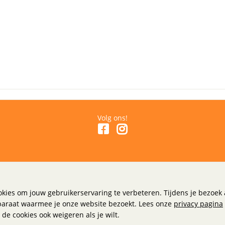
Volg ons!
Mijn Account
Algemeen
kies om jouw gebruikerservaring te verbeteren. Tijdens je bezoe
Inloggen
Algemene V
paraat waarmee je onze website bezoekt. Lees onze
privacy pagina
Wachtwoord vergeten
Privacy & Co
de cookies ook weigeren als je wilt.
Disclaimer