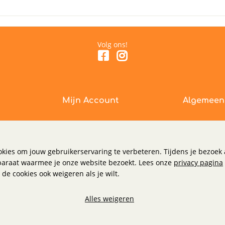
Volg ons!
Mijn Account
Algemeen
Inloggen
Algemene V
Wachtwoord vergeten
Privacy & Co
Disclaimer
kies om jouw gebruikerservaring te verbeteren. Tijdens je bezoe
paraat waarmee je onze website bezoekt. Lees onze
privacy pagina
de cookies ook weigeren als je wilt.
Alles weigeren