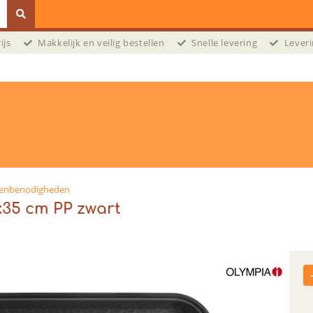
prijs
Makkelijk en veilig bestellen
Snelle levering
Leveri
enbenodigheden
x35 cm PP zwart