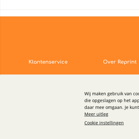
Klantenservice
Over Reprint
Bestellen
Blog
Betalen
Over ons
Garantie
Contactgegevens
Wij maken gebruik van coo
die opgeslagen op het ap
Levering
Become a supplier
daar mee omgaan. Je kunt 
Retourneren
Meer uitleg
Veelgestelde vragen
Cookie instellingen