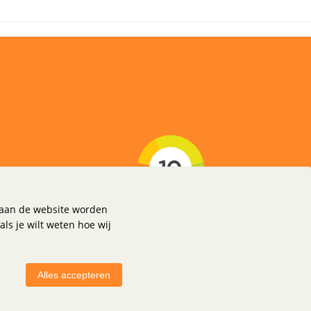
oorwaarden
okies
k aan de website worden
als je wilt weten hoe wij
Alles accepteren
© 2023 Reprint B.V. Alle rechten voorbehouden