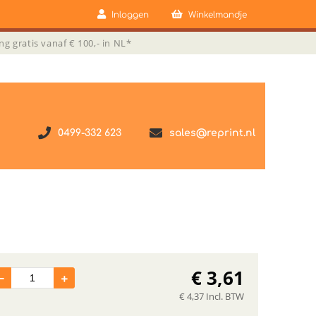
Inloggen
Winkelmandje
ng gratis vanaf € 100,- in NL*
0499-332 623
sales@reprint.nl
€
3,61
€
4,37
Incl. BTW