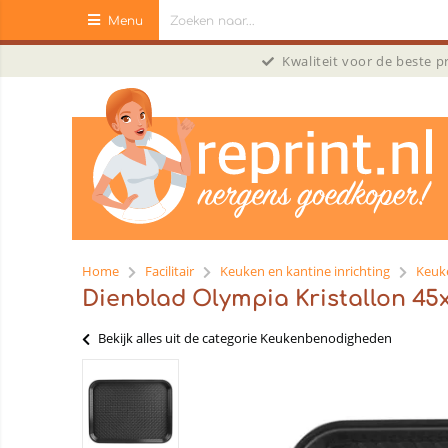
Menu
Kwaliteit voor de beste 
Home
Facilitair
Keuken en kantine inrichting
Keuk
Dienblad Olympia Kristallon 45
Bekijk alles uit de categorie Keukenbenodigheden