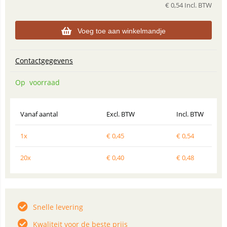
€
0,54
Incl. BTW
Voeg toe aan winkelmandje
Contactgegevens
Op voorraad
Vanaf aantal
Excl. BTW
Incl. BTW
1x
€
0,45
€
0,54
20x
€
0,40
€
0,48
Snelle levering
Kwaliteit voor de beste prijs